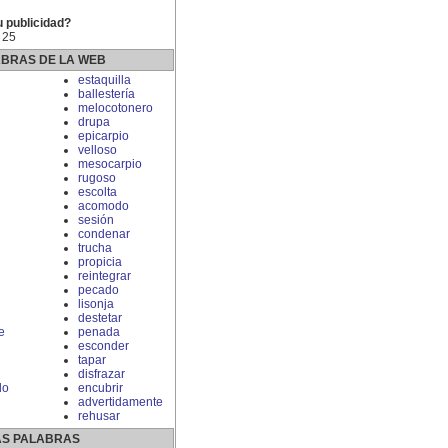
u publicidad?
 25
ABRAS DE LA WEB
estaquilla
ballestería
melocotonero
drupa
epicarpio
velloso
mesocarpio
rugoso
escolta
acomodo
sesión
condenar
trucha
propicia
reintegrar
pecado
lisonja
destetar
e
penada
esconder
tapar
disfrazar
do
encubrir
advertidamente
rehusar
S PALABRAS