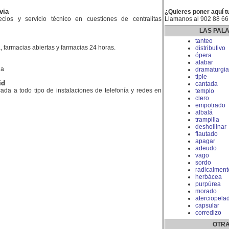
via
¿Quieres poner aquí t
ios y servicio técnico en cuestiones de centralitas
Llamanos al 902 88 66
LAS PAL
tanteo
, farmacias abiertas y farmacias 24 horas.
distributivo
ópera
alabar
la
dramaturgia
tiple
id
cantada
da a todo tipo de instalaciones de telefonía y redes en
templo
clero
empotrado
albalá
trampilla
deshollinar
flautado
apagar
adeudo
vago
sordo
radicalment
herbácea
purpúrea
morado
aterciopela
capsular
corredizo
OTRA