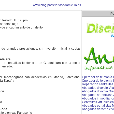
www.blog.pasteleriasadomicilio.es
P
festarlo. U. t. c. prnl.
 saberse algo
 de encubrimiento de un delito
es de grandes prestaciones, sin inversión inicial y cuotas
alajara
n de centralitas telefónicas en Guadalajara con la mejor
l mercado.
er mecanografía con academias en Madrid, Barcelona,
Operador de telefonía 
toda España
Operador de telefonía 
Reparación centralitas
Abogados divorcio Vila
cia
Abogados divorcio Gr
Abogados herencias G
Abogados inmobiliario
do
Centralitas virtuales e
Abogados penalistas 
elona
Abogados derecho civil
as telefónicas Panasonic