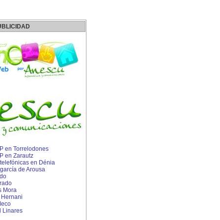
UBLICIDAD
IP en Torrelodones
IP en Zarautz
 telefónicas en Dénia
garcía de Arousa
ado
rado
s Mora
n Hernani
Meco
 Linares